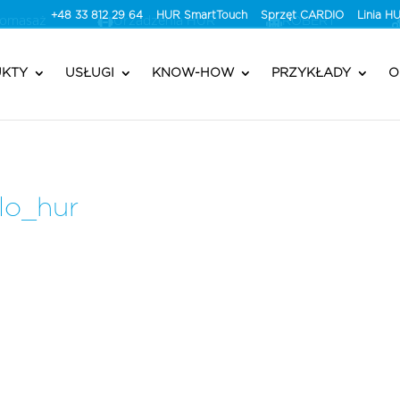
+48 33 812 29 64
HUR SmartTouch
Sprzęt CARDIO
Linia 
romasaż
Urzadzenia HUR
ROBERT®
KTY
USŁUGI
KNOW-HOW
PRZYKŁADY
O
lo_hur