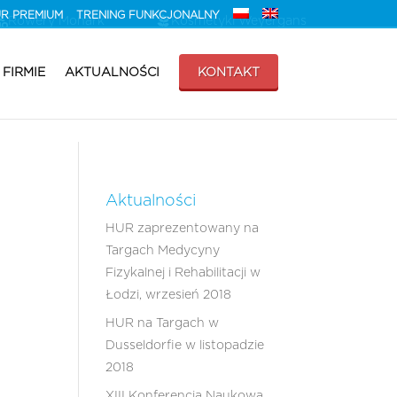
HUR PREMIUM
TRENING FUNKCJONALNY
Rowery Monark
Kosmetyki Weyergans
 FIRMIE
AKTUALNOŚCI
KONTAKT
Aktualności
HUR zaprezentowany na
Targach Medycyny
Fizykalnej i Rehabilitacji w
Łodzi, wrzesień 2018
HUR na Targach w
Dusseldorfie w listopadzie
2018
XIII Konferencja Naukowa