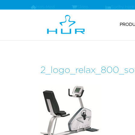
Has-Med
Sklep
Suchy hyd
PRODU
2_logo_relax_800_so