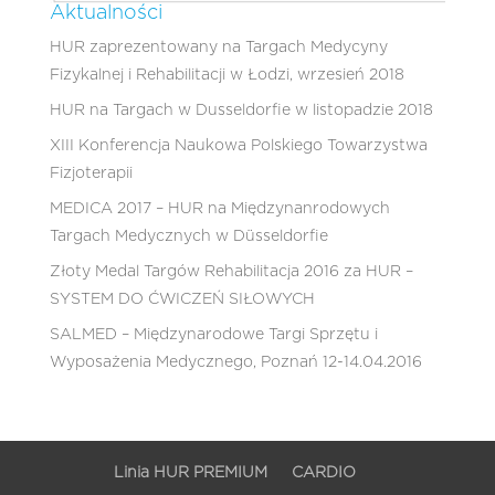
Aktualności
HUR zaprezentowany na Targach Medycyny
Fizykalnej i Rehabilitacji w Łodzi, wrzesień 2018
HUR na Targach w Dusseldorfie w listopadzie 2018
XIII Konferencja Naukowa Polskiego Towarzystwa
Fizjoterapii
MEDICA 2017 – HUR na Międzynanrodowych
Targach Medycznych w Düsseldorfie
Złoty Medal Targów Rehabilitacja 2016 za HUR –
SYSTEM DO ĆWICZEŃ SIŁOWYCH
SALMED – Międzynarodowe Targi Sprzętu i
Wyposażenia Medycznego, Poznań 12-14.04.2016
Linia HUR PREMIUM
CARDIO