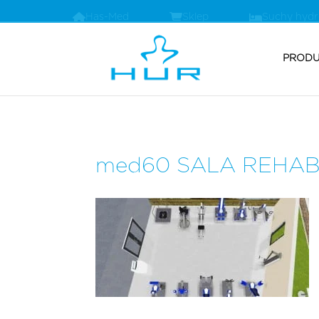
Has-Med
Sklep
Suchy hyd
PRODU
med60 SALA REHAB