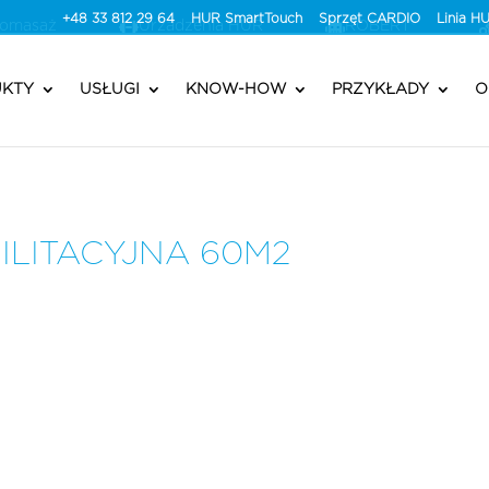
+48 33 812 29 64
HUR SmartTouch
Sprzęt CARDIO
Linia 
romasaż
Urzadzenia HUR
ROBERT®
KTY
USŁUGI
KNOW-HOW
PRZYKŁADY
O
ILITACYJNA 60M2