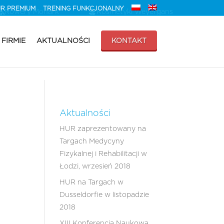
HUR PREMIUM
TRENING FUNKCJONALNY
Rowery Monark
Kosmetyki Weyergans
 FIRMIE
AKTUALNOŚCI
KONTAKT
Aktualności
HUR zaprezentowany na
Targach Medycyny
Fizykalnej i Rehabilitacji w
Łodzi, wrzesień 2018
HUR na Targach w
Dusseldorfie w listopadzie
2018
XIII Konferencja Naukowa