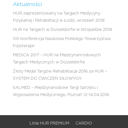
Aktualności
HUR zaprezentowany na Targach Medycyny
Fizykalnej i Rehabilitacji w Łodzi, wrzesień 2018
HUR na Targach w Dusseldorfie w listopadzie 2018
XIII Konferencja Naukowa Polskiego Towarzystwa
Fizjoterapii
MEDICA 2017 – HUR na Międzynanrodowych
Targach Medycznych w Düsseldorfie
Złoty Medal Targów Rehabilitacja 2016 za HUR –
SYSTEM DO ĆWICZEŃ SIŁOWYCH
SALMED – Międzynarodowe Targi Sprzętu i
Wyposażenia Medycznego, Poznań 12-14.04.2016
Linia HUR PREMIUM
CARDIO