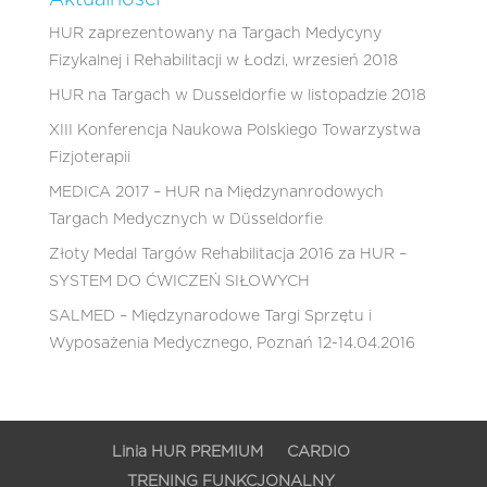
Aktualności
HUR zaprezentowany na Targach Medycyny
Fizykalnej i Rehabilitacji w Łodzi, wrzesień 2018
HUR na Targach w Dusseldorfie w listopadzie 2018
XIII Konferencja Naukowa Polskiego Towarzystwa
Fizjoterapii
MEDICA 2017 – HUR na Międzynanrodowych
Targach Medycznych w Düsseldorfie
Złoty Medal Targów Rehabilitacja 2016 za HUR –
SYSTEM DO ĆWICZEŃ SIŁOWYCH
SALMED – Międzynarodowe Targi Sprzętu i
Wyposażenia Medycznego, Poznań 12-14.04.2016
Linia HUR PREMIUM
CARDIO
TRENING FUNKCJONALNY