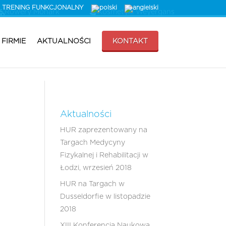
TRENING FUNKCJONALNY
Rowery Monark
Kosmetyki Weyergans
 FIRMIE
AKTUALNOŚCI
KONTAKT
Aktualności
HUR zaprezentowany na
Targach Medycyny
Fizykalnej i Rehabilitacji w
Łodzi, wrzesień 2018
HUR na Targach w
Dusseldorfie w listopadzie
2018
XIII Konferencja Naukowa