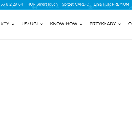
 33 812 29 64
HUR SmartTouch
Sprzęt CARDIO
Linia HUR PREMIUM
romasaż
Urzadzenia HUR
ROBERT®
KTY
USŁUGI
KNOW-HOW
PRZYKŁADY
O