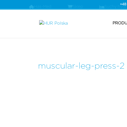
+48
Has-Med
Sklep
Suchy hyd
PRODU
muscular-leg-press-2