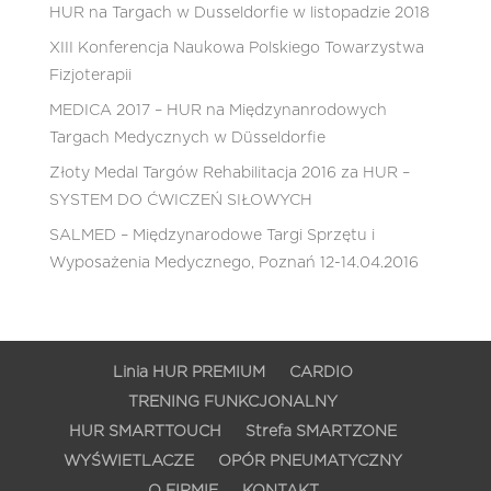
HUR na Targach w Dusseldorfie w listopadzie 2018
XIII Konferencja Naukowa Polskiego Towarzystwa
Fizjoterapii
MEDICA 2017 – HUR na Międzynanrodowych
Targach Medycznych w Düsseldorfie
Złoty Medal Targów Rehabilitacja 2016 za HUR –
SYSTEM DO ĆWICZEŃ SIŁOWYCH
SALMED – Międzynarodowe Targi Sprzętu i
Wyposażenia Medycznego, Poznań 12-14.04.2016
Linia HUR PREMIUM
CARDIO
TRENING FUNKCJONALNY
HUR SMARTTOUCH
Strefa SMARTZONE
WYŚWIETLACZE
OPÓR PNEUMATYCZNY