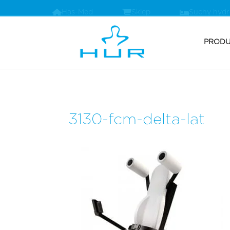
Has-Med
Sklep
Suchy hyd
PRODU
3130-fcm-delta-lat