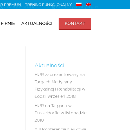
HUR PREMIUM
TRENING FUNKCJONALNY
Rowery Monark
Kosmetyki Weyergans
 FIRMIE
AKTUALNOŚCI
KONTAKT
Aktualności
HUR zaprezentowany na
Targach Medycyny
Fizykalnej i Rehabilitacji w
Łodzi, wrzesień 2018
HUR na Targach w
Dusseldorfie w listopadzie
2018
XIII Konferencja Naukowa