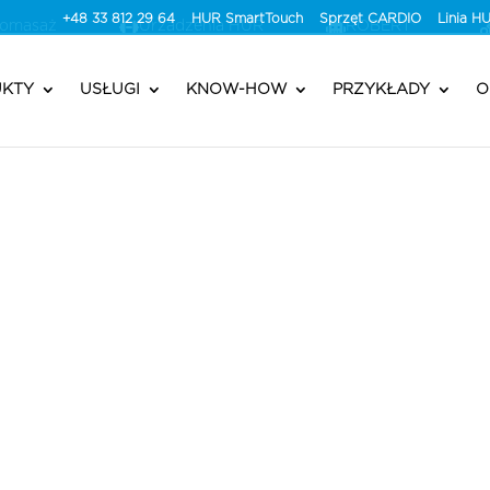
+48 33 812 29 64
HUR SmartTouch
Sprzęt CARDIO
Linia 
romasaż
Urzadzenia HUR
ROBERT®
KTY
USŁUGI
KNOW-HOW
PRZYKŁADY
O