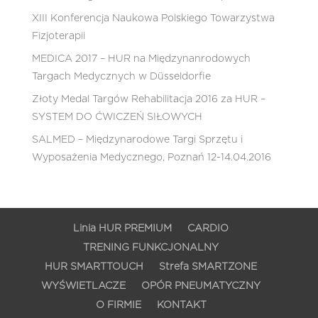
XIII Konferencja Naukowa Polskiego Towarzystwa
Fizjoterapii
MEDICA 2017 – HUR na Międzynanrodowych
Targach Medycznych w Düsseldorfie
Złoty Medal Targów Rehabilitacja 2016 za HUR –
SYSTEM DO ĆWICZEŃ SIŁOWYCH
SALMED – Międzynarodowe Targi Sprzętu i
Wyposażenia Medycznego, Poznań 12-14.04.2016
Linia HUR PREMIUM
CARDIO
TRENING FUNKCJONALNY
HUR SMARTTOUCH
Strefa SMARTZONE
WYŚWIETLACZE
OPÓR PNEUMATYCZNY
O FIRMIE
KONTAKT