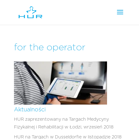
for the operator
Aktualności
HUR zaprezentowany na Targach Medycyny
Fizykalnej i Rehabilitacji w Łodzi, wrzesień 2018
HUR na Targach w Dusseldorfie w listopadzie 2018