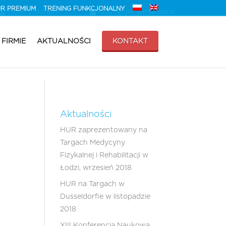
HUR PREMIUM
TRENING FUNKCJONALNY
Rowery Monark
Kosmetyki Weyergans
 FIRMIE
AKTUALNOŚCI
KONTAKT
Aktualności
HUR zaprezentowany na
Targach Medycyny
Fizykalnej i Rehabilitacji w
Łodzi, wrzesień 2018
HUR na Targach w
Dusseldorfie w listopadzie
2018
XIII Konferencja Naukowa