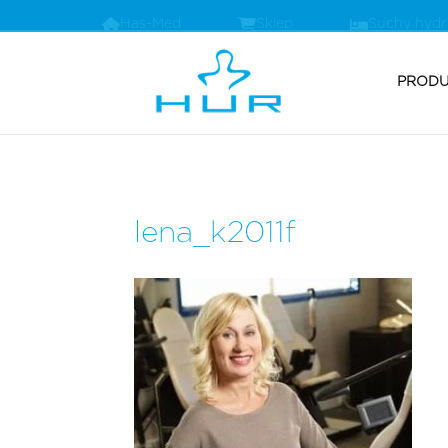
Has-Med
Sklep
Suchy hyd
PRODU
lena_k2011f