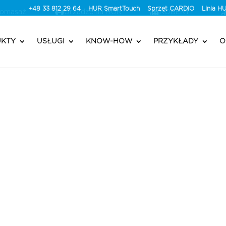
+48 33 812 29 64
HUR SmartTouch
Sprzęt CARDIO
Linia 
romasaż
Urzadzenia HUR
ROBERT®
KTY
USŁUGI
KNOW-HOW
PRZYKŁADY
O