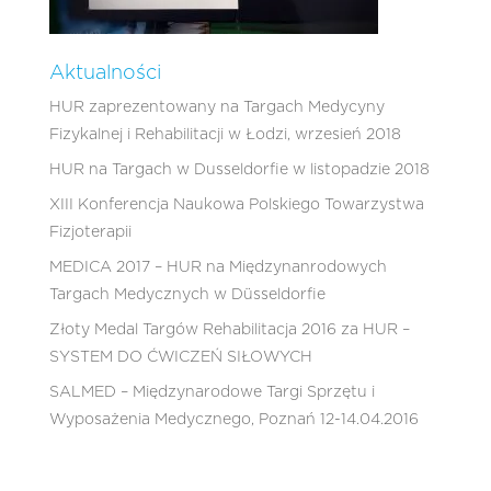
Aktualności
HUR zaprezentowany na Targach Medycyny
Fizykalnej i Rehabilitacji w Łodzi, wrzesień 2018
HUR na Targach w Dusseldorfie w listopadzie 2018
XIII Konferencja Naukowa Polskiego Towarzystwa
Fizjoterapii
MEDICA 2017 – HUR na Międzynanrodowych
Targach Medycznych w Düsseldorfie
Złoty Medal Targów Rehabilitacja 2016 za HUR –
SYSTEM DO ĆWICZEŃ SIŁOWYCH
SALMED – Międzynarodowe Targi Sprzętu i
Wyposażenia Medycznego, Poznań 12-14.04.2016