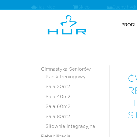
Has-Med
Sklep
Suchy hyd
PRODU
Gimnastyka Seniorów
Ć
Kącik treningowy
Sala 20m2
R
Sala 40m2
F
Sala 60m2
S
Sala 80m2
Siłownia integracyjna
Rehabilitacja