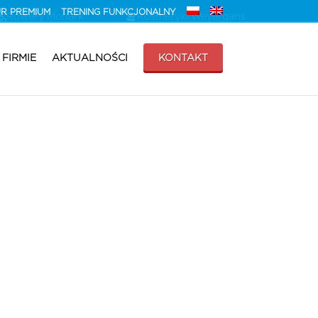
HUR PREMIUM
TRENING FUNKCJONALNY
Rowery Monark
Kosmetyki Weyergans
 FIRMIE
AKTUALNOŚCI
KONTAKT