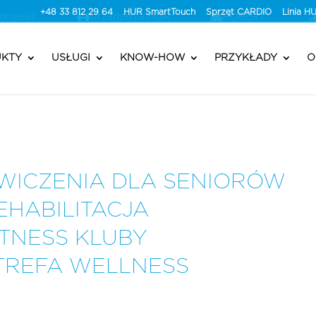
+48 33 812 29 64
HUR SmartTouch
Sprzęt CARDIO
Linia 
romasaż
Urzadzenia HUR
ROBERT®
KTY
USŁUGI
KNOW-HOW
PRZYKŁADY
O
WICZENIA DLA SENIORÓW
EHABILITACJA
ITNESS KLUBY
TREFA WELLNESS